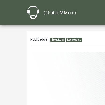
@PabloMMonti
Publicado en
Tecnología
Las cosas...