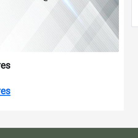
res
res