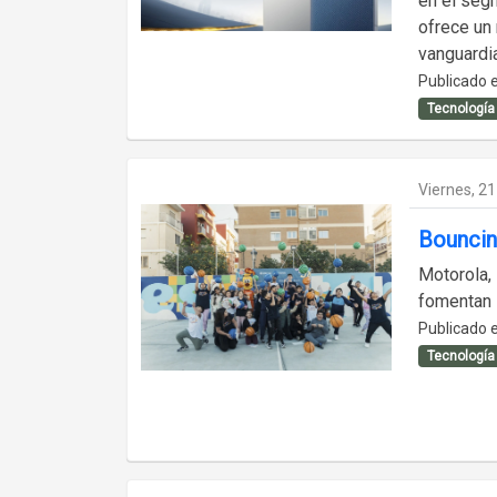
en el seg
ofrece un
vanguardia
Publicado e
Tecnología
Viernes, 2
Bouncin
Motorola, 
fomentan l
Publicado e
Tecnología