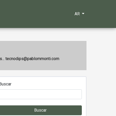
AR
 más... tecnodips@pablommonti.com
Buscar
Buscar